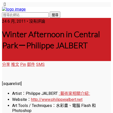
24 6 月, 2011 • 沒有評論
Winter Afternoon in Central
Park－Philippe JALBERT
分享
推文
Pin
郵件
SMS
[squarelist]
Artist：Philippe JALBERT
::藝術家相關介紹::
Website：
http://www.philippejalbert.net
Art Tools / Techniques：水彩畫、電腦 Flash 和
Photoshop