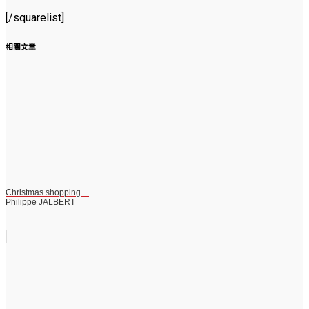
[/squarelist]
相關文章
Christmas shopping－
Philippe JALBERT