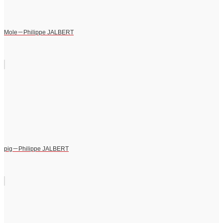
Mole－Philippe JALBERT
pig－Philippe JALBERT