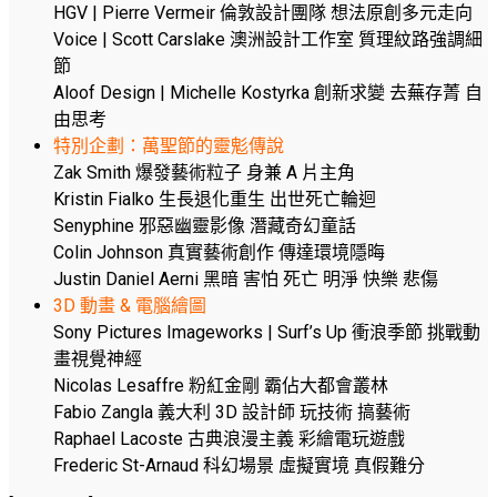
HGV | Pierre Vermeir 倫敦設計團隊 想法原創多元走向
Voice | Scott Carslake 澳洲設計工作室 質理紋路強調細
節
Aloof Design | Michelle Kostyrka 創新求變 去蕪存菁 自
由思考
特別企劃：萬聖節的靈鬽傳說
Zak Smith 爆發藝術粒子 身兼 A 片主角
Kristin Fialko 生長退化重生 出世死亡輪迴
Senyphine 邪惡幽靈影像 潛藏奇幻童話
Colin Johnson 真實藝術創作 傳達環境隱晦
Justin Daniel Aerni 黑暗 害怕 死亡 明淨 快樂 悲傷
3D 動畫 & 電腦繪圖
Sony Pictures Imageworks | Surf’s Up 衝浪季節 挑戰動
畫視覺神經
Nicolas Lesaffre 粉紅金剛 霸佔大都會叢林
Fabio Zangla 義大利 3D 設計師 玩技術 搞藝術
Raphael Lacoste 古典浪漫主義 彩繪電玩遊戲
Frederic St-Arnaud 科幻場景 虛擬實境 真假難分