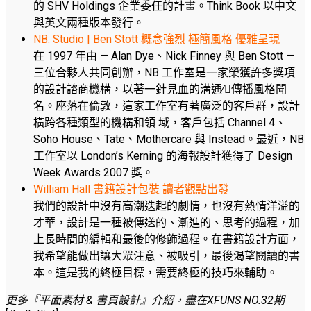
的 SHV Holdings 企業委任的計畫。Think Book 以中文
與英文兩種版本發行。
NB: Studio | Ben Stott 概念強烈 極簡風格 優雅呈現
在 1997 年由 — Alan Dye、Nick Finney 與 Ben Stott —
三位合夥人共同創辦，NB 工作室是一家榮獲許多獎項
的設計諮商機構，以著一針見血的溝通∕傳播風格聞
名。座落在倫敦，這家工作室有著廣泛的客戶群，設計
橫跨各種類型的機構和領 域，客戶包括 Channel 4、
Soho House、Tate、Mothercare 與 Instead。最近，NB
工作室以 London’s Kerning 的海報設計獲得了 Design
Week Awards 2007 獎。
William Hall 書籍設計包裝 讀者觀點出發
我們的設計中沒有高潮迭起的劇情，也沒有熱情洋溢的
才華，設計是一種被傳送的、漸進的、思考的過程，加
上長時間的編輯和最後的修飾過程。在書籍設計方面，
我希望能做出讓大眾注意、被吸引，最後渴望閱讀的書
本。這是我的終極目標，需要終極的技巧來輔助。
更多『平面素材 & 書頁設計』介紹，盡在XFUNS NO.32期