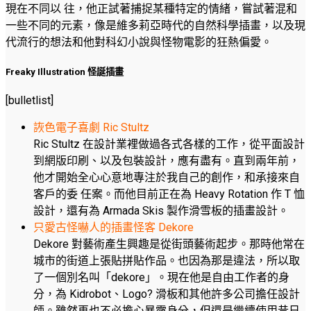
現在不同以 往，他正試著捕捉某種特定的情緒，嘗試著混和
一些不同的元素，像是維多莉亞時代的自然科學插畫，以及現
代流行的想法和他對科幻小說與怪物電影的狂熱偏愛。
Freaky Illustration 怪誕插畫
[bulletlist]
詼色電子喜劇 Ric Stultz
Ric Stultz 在設計業裡做過各式各樣的工作，從平面設計
到網版印刷、以及包裝設計，應有盡有。直到兩年前，
他才開始全心心意地專注於我自己的創作，和承接來自
客戶的委 任案。而他目前正在為 Heavy Rotation 作 T 恤
設計，還有為 Armada Skis 製作滑雪板的插畫設計。
只愛古怪嚇人的插畫怪客 Dekore
Dekore 對藝術產生興趣是從街頭藝術起步。那時他常在
城市的街道上張貼拼貼作品。也因為那是違法，所以取
了一個別名叫「dekore」。現在他是自由工作者的身
分，為 Kidrobot、Logo? 滑板和其他許多公司擔任設計
師。雖然再也不必擔心暴露身分，但還是繼續使用昔日