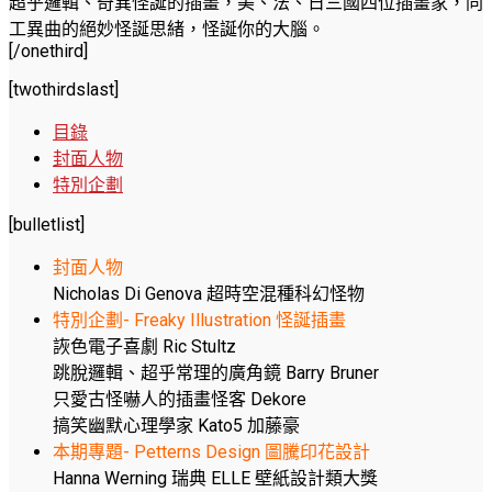
超乎邏輯、奇異怪誕的插畫，美、法、日三國四位插畫家，同
工異曲的絕妙怪誕思緒，怪誕你的大腦。
[/onethird]
[twothirdslast]
目錄
封面人物
特別企劃
[bulletlist]
封面人物
Nicholas Di Genova 超時空混種科幻怪物
特別企劃- Freaky Illustration 怪誕插畫
詼色電子喜劇 Ric Stultz
跳脫邏輯、超乎常理的廣角鏡 Barry Bruner
只愛古怪嚇人的插畫怪客 Dekore
搞笑幽默心理學家 Kato5 加藤豪
本期專題- Petterns Design 圖騰印花設計
Hanna Werning 瑞典 ELLE 壁紙設計類大獎