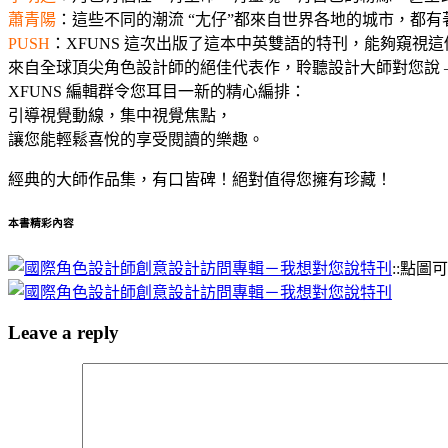
蕭青陽
：這些不同的潮流 “尢仔”都來自世界各地的城市，都
PUSH
：XFUNS 這次出版了這本中英雙語的特刊，能夠窺
來自全球頂尖角色設計師的絕佳代表作，聆聽設計大師對您說 
XFUNS 編輯群令您耳目一新的精心編排：
引導視覺動線，集中視覺焦點，
讓您能輕鬆喜悅的享受閱讀的樂趣。
經典的大師作品集，有口皆碑！絕對值得您擁有珍藏！
本書精彩內容
::點圖可
Leave a reply