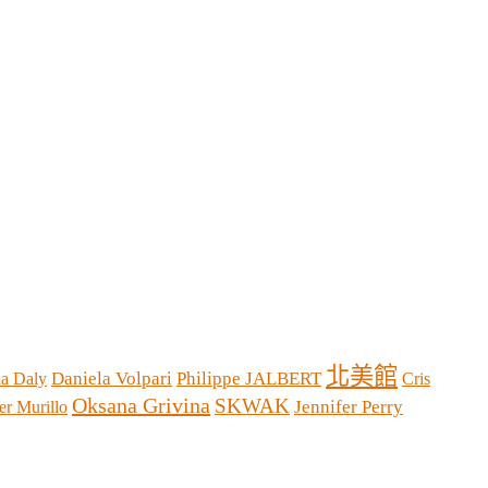
北美館
Daniela Volpari
Philippe JALBERT
la Daly
Cris
Oksana Grivina
SKWAK
Jennifer Perry
r Murillo