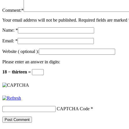
Comment:
*
Your email address will not be published. Required fields are marked
Name:
*
Email:
*
Website
( optional ):
Please enter an answer in digits:
18 − thirteen =
CAPTCHA Code
*