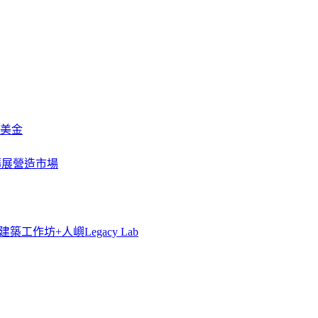
萬美金
一步擴展營造市場
築工作坊+人嶼Legacy Lab