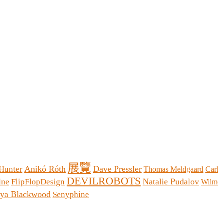
展覽
Anikó Róth
Dave Pressler
 Hunter
Thomas Meldgaard
Car
DEVILROBOTS
lne
Natalie Pudalov
FlipFlopDesign
Wilme
eya Blackwood
Senyphine