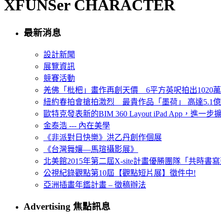
XFUNSer CHARACTER
最新消息
設計新聞
展覽資訊
競賽活動
羌佛「枇杷」畫作再創天價 6平方英呎拍出1020
紐約春拍會搶拍激烈 最貴作品「墨荷」 高達5.1億
歐特克發表新的BIM 360 Layout iPad App，進
金泰浩 --- 內在美學
《非派對日快樂》洪乙丹創作個展
《台灣舞孃—馬瑄攝影展》
北美館2015年第二屆X-site計畫優勝團隊「共時書寫建
公視紀錄觀點第10屆【觀點短片展】徵件中!
亞洲插畫年鑑計畫 – 徵稿辦法
Advertising 焦點訊息