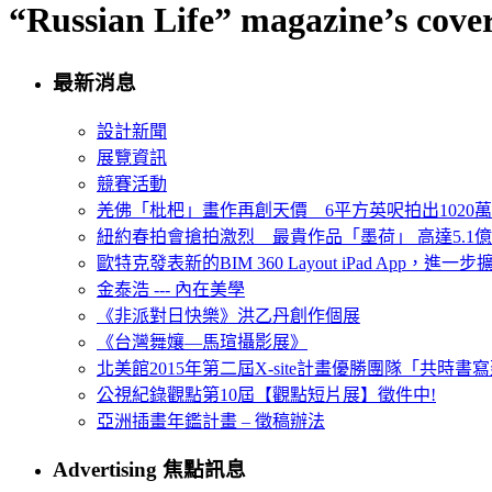
“Russian Life” magazine’s cov
最新消息
設計新聞
展覽資訊
競賽活動
羌佛「枇杷」畫作再創天價 6平方英呎拍出1020
紐約春拍會搶拍激烈 最貴作品「墨荷」 高達5.1億
歐特克發表新的BIM 360 Layout iPad App，進
金泰浩 --- 內在美學
《非派對日快樂》洪乙丹創作個展
《台灣舞孃—馬瑄攝影展》
北美館2015年第二屆X-site計畫優勝團隊「共時書寫建
公視紀錄觀點第10屆【觀點短片展】徵件中!
亞洲插畫年鑑計畫 – 徵稿辦法
Advertising 焦點訊息