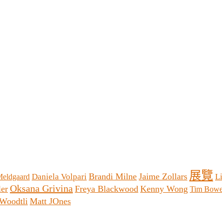
展覽
Brandi Milne
Jaime Zollars
Daniela Volpari
L
eldgaard
Oksana Grivina
ler
Freya Blackwood
Kenny Wong
Tim Bowe
Woodtli
Matt JOnes