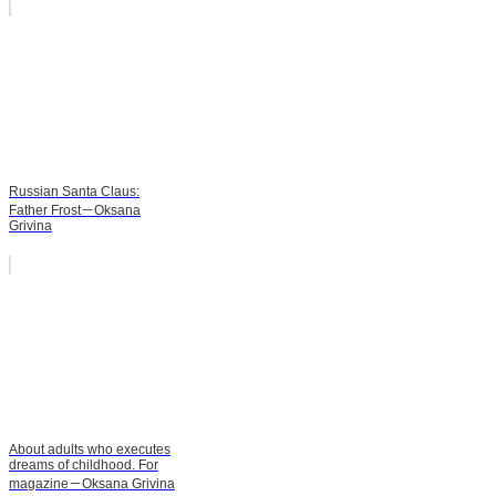
Russian Santa Claus:
Father Frost－Oksana
Grivina
About adults who executes
dreams of childhood. For
magazine－Oksana Grivina