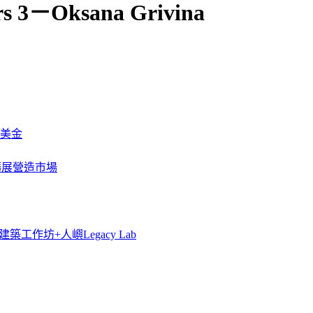
ers 3－Oksana Grivina
萬美金
一步擴展營造市場
築工作坊+人嶼Legacy Lab