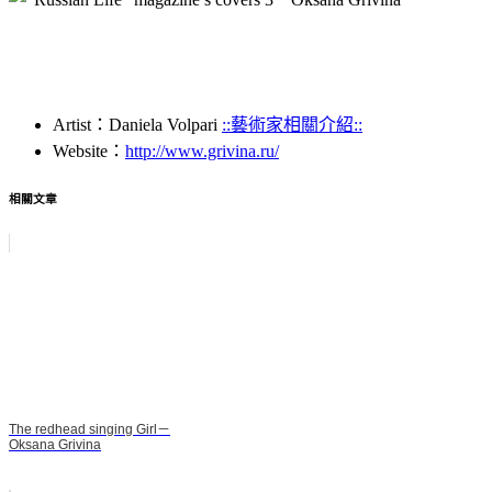
Artist：Daniela Volpari
::藝術家相關介紹::
Website：
http://www.grivina.ru/
相關文章
The redhead singing Girl－
Oksana Grivina