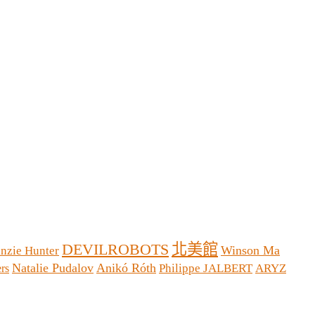
北美館
DEVILROBOTS
Winson Ma
inzie Hunter
Natalie Pudalov
Anikó Róth
Philippe JALBERT
ARYZ
rs