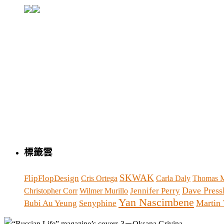
標籤雲
SKWAK
FlipFlopDesign
Cris Ortega
Carla Daly
Thomas M
Dave Press
Jennifer Perry
Christopher Corr
Wilmer Murillo
Yan Nascimbene
Martin 
Bubi Au Yeung
Senyphine