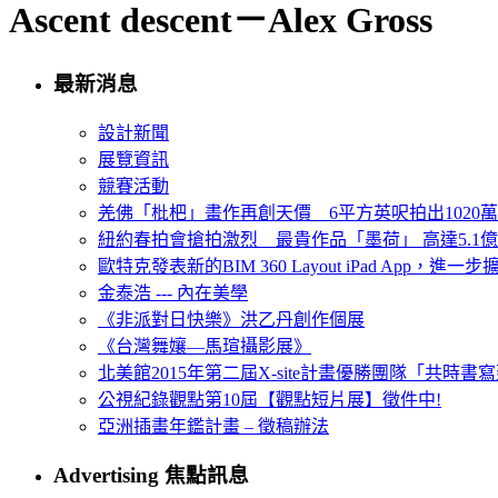
Ascent descent－Alex Gross
最新消息
設計新聞
展覽資訊
競賽活動
羌佛「枇杷」畫作再創天價 6平方英呎拍出1020
紐約春拍會搶拍激烈 最貴作品「墨荷」 高達5.1億
歐特克發表新的BIM 360 Layout iPad App，進
金泰浩 --- 內在美學
《非派對日快樂》洪乙丹創作個展
《台灣舞孃—馬瑄攝影展》
北美館2015年第二屆X-site計畫優勝團隊「共時書寫建
公視紀錄觀點第10屆【觀點短片展】徵件中!
亞洲插畫年鑑計畫 – 徵稿辦法
Advertising 焦點訊息