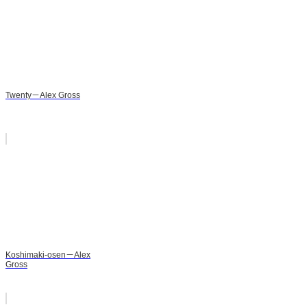
Twenty－Alex Gross
Koshimaki-osen－Alex
Gross