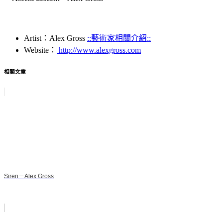
Artist：Alex Gross
::藝術家相關介紹::
Website：
http://www.alexgross.com
相關文章
Siren－Alex Gross