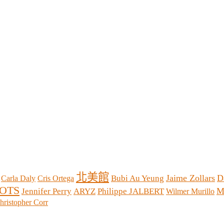
北美館
Jaime Zollars
D
Bubi Au Yeung
Carla Daly
Cris Ortega
OTS
M
Jennifer Perry
ARYZ
Philippe JALBERT
Wilmer Murillo
hristopher Corr