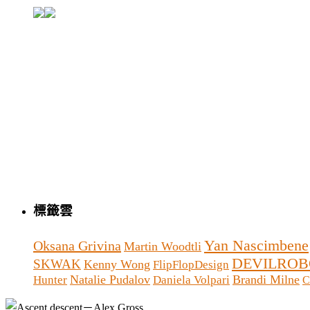
標籤雲
Yan Nascimbene
Oksana Grivina
Martin Woodtli
DEVILROB
SKWAK
Kenny Wong
FlipFlopDesign
Natalie Pudalov
Brandi Milne
Hunter
Daniela Volpari
C