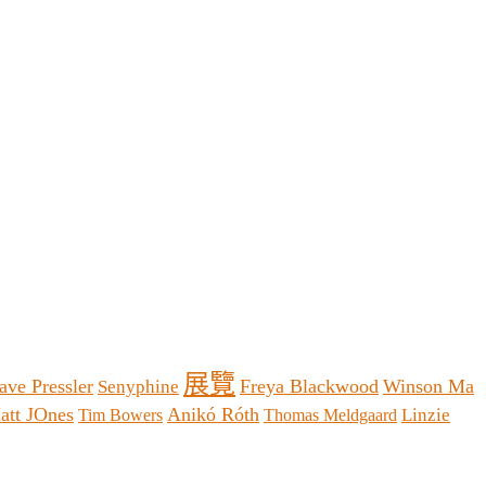
展覽
ave Pressler
Freya Blackwood
Winson Ma
Senyphine
att JOnes
Anikó Róth
Linzie
Tim Bowers
Thomas Meldgaard