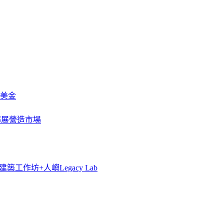
萬美金
一步擴展營造市場
築工作坊+人嶼Legacy Lab