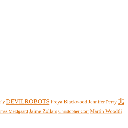
北
DEVILROBOTS
Freya Blackwood
Jennifer Perry
aly
Jaime Zollars
Martin Woodtli
mas Meldgaard
Christopher Corr