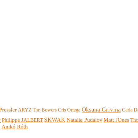
Oksana Grivina
Pressler
ARYZ
Tim Bowers
Cris Ortega
Carla D
e
SKWAK
Natalie Pudalov
Matt JOnes
Philippe JALBERT
Tho
Anikó Róth
e