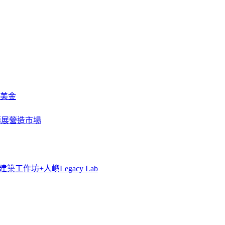
萬美金
一步擴展營造市場
築工作坊+人嶼Legacy Lab