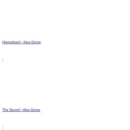
Hierophant－Alex Gross
The Secret－Alex Gross