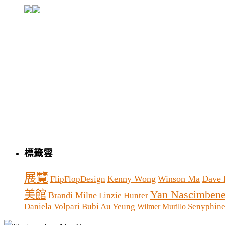
標籤雲
展覽
Kenny Wong
Winson Ma
Dave 
FlipFlopDesign
美館
Yan Nascimben
Brandi Milne
Linzie Hunter
Daniela Volpari
Bubi Au Yeung
Senyphin
Wilmer Murillo