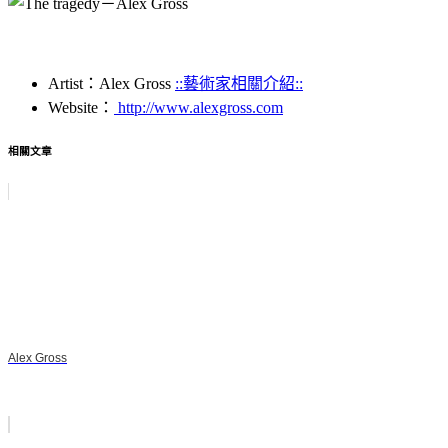
Artist：Alex Gross
::藝術家相關介紹::
Website：
http://www.alexgross.com
相關文章
Alex Gross