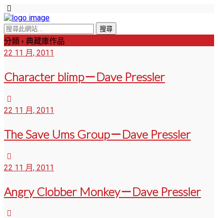
分類 ›
典藏庫作品
22 11 月, 2011
Character blimp－Dave Pressler
22 11 月, 2011
The Save Ums Group－Dave Pressler
22 11 月, 2011
Angry Clobber Monkey－Dave Pressler