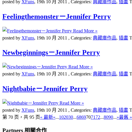
posted by
XFuns
,
19th 10 月 2011
, Categories:
典藏庫作品
,
插畫
T
Feelingthemonster－Jennifer Perry
Read More »
posted by
XFuns
,
19th 10 月 2011
, Categories:
典藏庫作品
,
插畫
T
Newbeginnings－Jennifer Perry
Read More »
posted by
XFuns
,
19th 10 月 2011
, Categories:
典藏庫作品
,
插畫
T
Nightbabie－Jennifer Perry
Read More »
posted by
XFuns
,
19th 10 月 2011
, Categories:
典藏庫作品
,
插畫
T
第 70 页，共 95 页
« 最新
«
...
10
20
30
...
68
69
70
71
72
...
80
90
...
»
最舊 »
Partners 相關合作