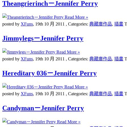
Theangrierinch－Jennifer Perry
Read More »
posted by
XFuns
,
19th 10 月 2011
, Categories:
典藏庫作品
,
插畫
T
Jimmylegs－Jennifer Perry
Read More »
posted by
XFuns
,
19th 10 月 2011
, Categories:
典藏庫作品
,
插畫
T
Hereditary 036－Jennifer Perry
Read More »
posted by
XFuns
,
19th 10 月 2011
, Categories:
典藏庫作品
,
插畫
T
Candyman－Jennifer Perry
Read More »