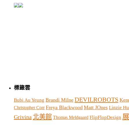
標籤雲
DEVILROBOTS
Brandi Milne
Ken
Bubi Au Yeung
Freya Blackwood
Matt JOnes
Linzie Hu
Christopher Corr
北美館
Grivina
FlipFlopDesign
Thomas Meldgaard