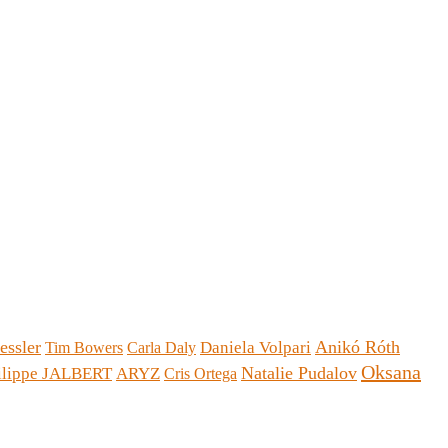
essler
Anikó Róth
Daniela Volpari
Tim Bowers
Carla Daly
Oksana
Natalie Pudalov
ilippe JALBERT
ARYZ
Cris Ortega