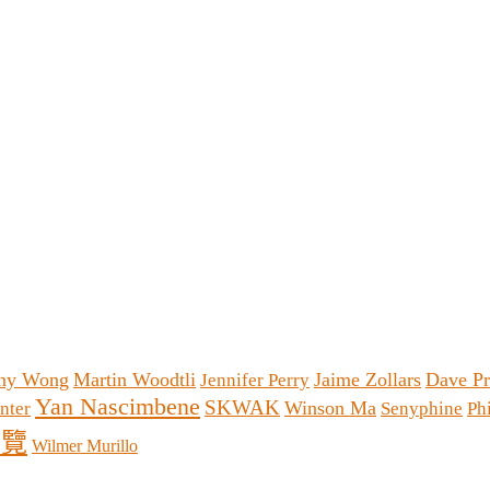
ny Wong
Martin Woodtli
Jaime Zollars
Dave Pr
Jennifer Perry
Yan Nascimbene
SKWAK
Winson Ma
nter
Senyphine
Ph
展覽
Wilmer Murillo