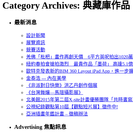
Category Archives: 典藏庫作品
最新消息
設計新聞
展覽資訊
競賽活動
羌佛「枇杷」畫作再創天價 6平方英呎拍出1020
紐約春拍會搶拍激烈 最貴作品「墨荷」 高達5.1億
歐特克發表新的BIM 360 Layout iPad App，進
金泰浩 --- 內在美學
《非派對日快樂》洪乙丹創作個展
《台灣舞孃—馬瑄攝影展》
北美館2015年第二屆X-site計畫優勝團隊「共時書寫建
公視紀錄觀點第10屆【觀點短片展】徵件中!
亞洲插畫年鑑計畫 – 徵稿辦法
Advertising 焦點訊息