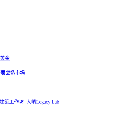
萬美金
一步擴展營造市場
築工作坊+人嶼Legacy Lab