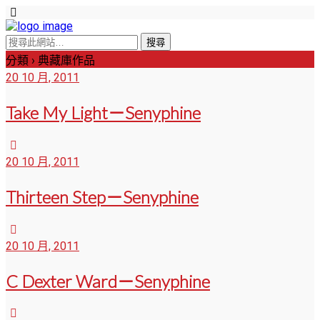
分類 ›
典藏庫作品
20 10 月, 2011
Take My Light－Senyphine
20 10 月, 2011
Thirteen Step－Senyphine
20 10 月, 2011
C Dexter Ward－Senyphine