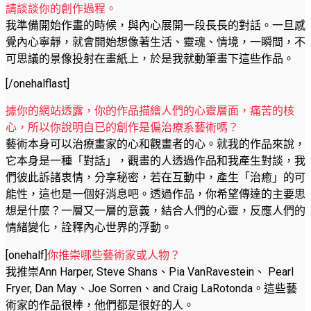
請談談你的創作過程。
我準備開始作畫的時候，與內心展開一段長長的對話。一旦感
覺內心寧靜，就會開始想像著生活、靈魂、情境，一瞬間，不
可思議的景像投射在畫紙上，於是我就動筆畫下這些作品。
[/onehalflast]
據你的網站透露，你的作品描繪人們的心靈層面，痛苦的核
心，所以你說明自已的創作是偏治療系藝術嗎？
藝術本身可以治療畫家的心和觀畫者的心。就我的作品來說，
它本身是一種「對話」，觀畫的人透過作品和我產生對談，我
們彼此訴諸衷情，分享秘密，若在互動中，產生「治癒」的可
能性，這也是一個好消息吧。透過作品，你希望傳達的主要思
想是什麼？一層又一層的意義，結合人們的心靈，反應人們的
情緒變化，詮釋內心世界的浮動。
[onehalf]
你推崇哪些藝術家或人物？
我推崇Ann Harper, Steve Shans、Pia VanRavestein、 Pearl
Fryer, Dan May、Joe Sorren、and Craig LaRotonda。這些藝
術家的作品很棒，他們都是很好的人。