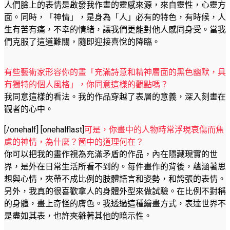
人們臉上的表情是啟發我作畫的靈感來源，來自靈性，心靈方
面。同時，「神情」，是身為「人」必有的特色，有時候，人
生有苦有痛，不幸的情緒，讓我們更能對他人感同身受。當我
們克服了這道難關，隨即迎接喜悅的降臨。
有些藝術家形容你的畫「充滿詩意和精神層面的黑色幽默，具
有獨特的個人風格」，你同意這樣的觀點嗎？
我同意這樣的看法。我的作品穿越了表層的意義，深入刻畫在
觀者的心中。
[/onehalf] [onehalflast]
可是，你畫中的人物時常浮現哀傷而焦
慮的神情，為什麼？箇中的道理何在？
你可以把我的畫作視為充滿矛盾的作品，內在隱藏現實的世
界，是外在日常生活所看不到的。每件畫作的背後，蘊涵著思
想與心情，夾帶不成比例的肢體語言和姿勢，和誇張的表情。
另外，我真的很喜歡拿人的身體外型來做試驗。在比例不對稱
的身體，畫上奇怪的膚色。我透過這種繪畫方式，表達世界不
是盡如其表，也許夾雜著其他的暗示性。