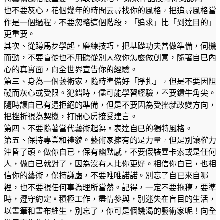
也不要灰心，花個幾年的時間去尋找你的風格，把追尋風格當
作是一個過程，不要忽略這個階段，「追求」比「到達目的」
更重要。
其次、從蹲馬步學起，磨練技巧，把基礎功夫當做準備，伺機
而動，不要盲從也不用聽從別人教你怎麼做創意，隨著自已內
心的真實面，向全世界宣告你的經驗。
第三、身為一個藝術家，隨時準備好「掙扎」，但是不要因阻
礙而灰心或受限。犯錯時，儘可能學習經驗，不要鑽牛角尖。
隨時讓自已有遭拒絕的準備，但是不要因為受挫就改變方向，
把挫折視為契機，打開心房接受建言。
第四、不要隨著當代藝術起舞。表達自已的獨特風格。
第五、保持專業和禮貌。藝術家擁有的是力量，但是別讓權力
沖昏了頭。做你自已，保有幽默感，不要假裝畢卡索或是任何
人，做自已就對了，因為沒有人比你更好。相信你自已，也相
信你的藝術，保持謙虛，不要唯唯諾諾。別忘了自已來自哪
裡，也不要視任何事為理所當然。記得，一定不要拖稿，要準
時，遵守約定。積極工作，盡情參與，別迷失在盲目的生活，
以畫筆和畫布維生，別忘了，你可是個饑渴的藝術家呢！向全