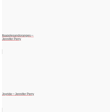
Itsapplesandoranges－
Jennifer Perry
Joyride－Jennifer Perry