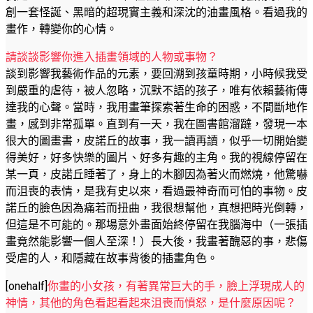
創一套怪誕、黑暗的超現實主義和深沈的油畫風格。看過我的
畫作，轉變你的心情。
請談談影響你進入插畫領域的人物或事物？
談到影響我藝術作品的元素，要回溯到孩童時期，小時候我受
到嚴重的虐待，被人忽略，沉默不語的孩子，唯有依賴藝術傳
達我的心聲。當時，我用畫筆探索著生命的困惑，不間斷地作
畫，感到非常孤單。直到有一天，我在圖書館溜躂，發現一本
很大的圖畫書，皮諾丘的故事，我一讀再讀，似乎一切開始變
得美好，好多快樂的圖片、好多有趣的主角。我的視線停留在
某一頁，皮諾丘睡著了，身上的木腳因為著火而燃燒，他驚嚇
而沮喪的表情，是我有史以來，看過最神奇而可怕的事物。皮
諾丘的臉色因為痛若而扭曲，我很想幫他，真想把時光倒轉，
但這是不可能的。那場意外畫面始終停留在我腦海中（一張插
畫竟然能影響一個人至深！）長大後，我畫著醜惡的事，悲傷
受虐的人，和隱藏在故事背後的插畫角色。
[onehalf]
你畫的小女孩，有著異常巨大的手，臉上浮現成人的
神情，其他的角色看起看起來沮喪而憤怒，是什麼原因呢？