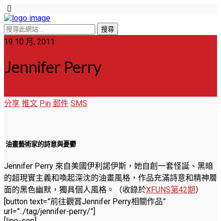
19 10 月, 2011
Jennifer Perry
分享
推文
Pin
郵件
SMS
油畫藝術家的詩意與憂鬱
Jennifer Perry 來自美國伊利諾伊斯，她自創一套怪誕、黑暗
的超現實主義和喚起深沈的油畫風格，作品充滿詩意和精神層
面的黑色幽默，獨具個人風格。
（收錄於
XFUNS第42期
）
[button text=”前往觀賞Jennifer Perry相關作品”
url=”../tag/jennifer-perry/”]
[line-sep]