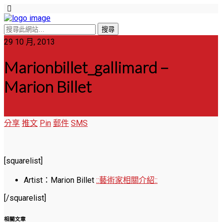
29 10 月, 2013
Marionbillet_gallimard –
Marion Billet
分享
推文
Pin
郵件
SMS
[squarelist]
Artist：Marion Billet
::藝術家相關介紹::
[/squarelist]
相關文章