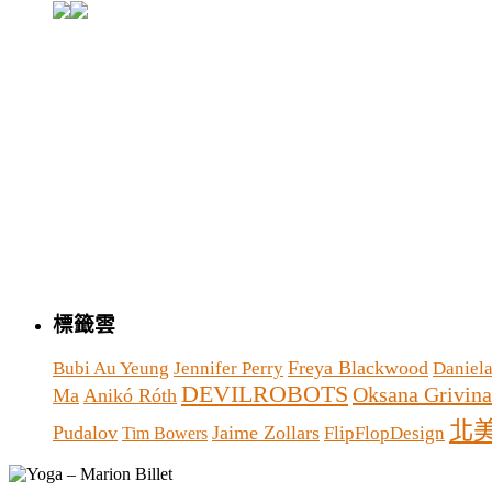
標籤雲
Freya Blackwood
Bubi Au Yeung
Jennifer Perry
Daniela
DEVILROBOTS
Oksana Grivina
Ma
Anikó Róth
北
Pudalov
Jaime Zollars
FlipFlopDesign
Tim Bowers