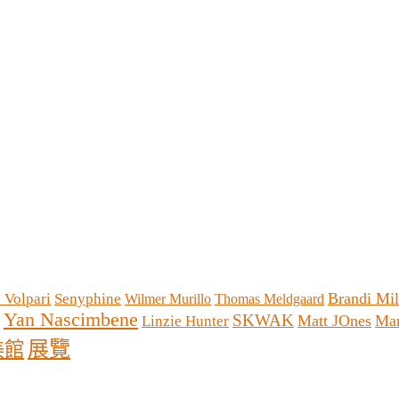
Brandi Mi
 Volpari
Senyphine
Wilmer Murillo
Thomas Meldgaard
Yan Nascimbene
SKWAK
Matt JOnes
Mar
Linzie Hunter
展覽
美館