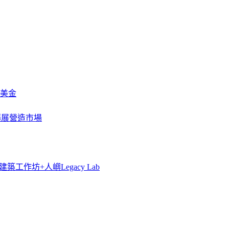
萬美金
一步擴展營造市場
築工作坊+人嶼Legacy Lab