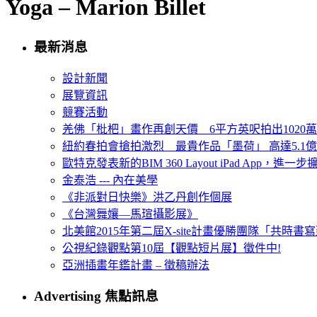
Yoga – Marion Billet
最新消息
設計新聞
展覽資訊
競賽活動
羌佛「枇杷」畫作再創天價 6平方英呎拍出1020
紐約春拍會搶拍激烈 最貴作品「墨荷」 高達5.1億
歐特克發表新的BIM 360 Layout iPad App，進
金泰浩 --- 內在美學
《非派對日快樂》洪乙丹創作個展
《台灣舞孃—馬瑄攝影展》
北美館2015年第二屆X-site計畫優勝團隊「共時書寫建
公視紀錄觀點第10屆【觀點短片展】徵件中!
亞洲插畫年鑑計畫 – 徵稿辦法
Advertising 焦點訊息