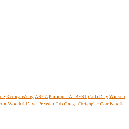
lne
Kenny Wong
Winson
ARYZ
Philippe JALBERT
Carla Daly
tin Woodtli
Dave Pressler
Natalie
Cris Ortega
Christopher Corr