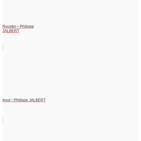
Rooster－Philippe
JALBERT
trout－Philippe JALBERT