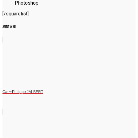
Photoshop
[/squarelist]
相關文章
Cat－Philippe JALBERT