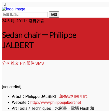
24 6 月, 2011 • 沒有評論
Sedan chair－Philippe
JALBERT
分享
推文
Pin
郵件
SMS
[squarelist]
Artist：Philippe JALBERT
::藝術家相關介紹::
Website：
http://www.philippejalbert.net
Art Tools / Techniques：水彩畫、電腦 Flash 和