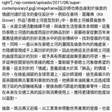
right”]../wp-content/uploads/2011/08/super-
contemporary2.jpg[/imageframe]設計師也將自身對於倫敦的
情感付諸於這次的委任設計中，例如在基特．葛羅佛（Kit
Grover）作品｢泰晤士河造型別針｣中，泰晤士河橫貫倫敦市
區，水面交通活動絡繹不絕，與倫敦生活發展息息相關。這隻
仿泰晤士河道的曲度而設計的飾品別針，是藝術家從數百年來
異教徒將折過的別針丟進水中的民俗傳統中，找到發展的可能
性。同時，一直以來在泰晤士河的灘頭及倫敦市內的幾處泉，
也陸續發現成千上萬凹折的別針。因此他將這支仿泰晤士河道
的曲度而設計的別針，賦予具有祭獻或拋棄意義的符號，進一
步延伸民間習俗所表達的概念，重新賦予泰晤士河象徵希望的
意義，這支別針的「情感」意義是遠大於其「飾品」的價值。
另外，在綠能減碳的全球思潮上，設計師湯姆．迪克森展示的
是英國經典古董賓利車款的改造，他將原本油耗量大且造成環
境汙染的內部機械馬達，替換為輕巧節能的電動車零件，提出
在未來在交通工具的設計與消費使用上，應持更謹慎的態度加
以面對。
倫敦，既古典又前衛，以工業革命帶動世界產業的發展，也是