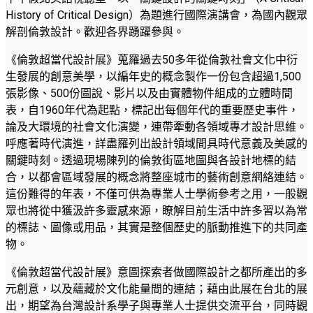
History of Critical Design）為題進行國際演講會，為國內觀眾
解剖倫敦設計。歡迎各界踴躍參與。
《倫敦超當代設計展》蒐羅過去50多年從倫敦社會文化中衍
生發展的創意美學，以編年史的概念製作一份包含超過1,500
張影像、500份圖說、影片以及由實體物件組成的立體時間
表，自1960年代為起點，標記出每個年代的重要歷史事件，
論及大環境的社會文化演變，連帶牽動各領域專才設計思維。
呼應著時代演進，詳盡羅列出設計領域間具時代意義及美感的
關鍵時刻。透過現場陳列的倫敦街區地圖與各設計地標的結
合，以都會區域發展的概念將整座城市的藝術創意網絡連結。
這份難得的年表，不僅可供為專業人士學術參考之用，一般觀
眾也將從中獲汲許多靈感來源，瞭解目前生活中許多習以為常
的標誌、圖像或用品，其實是整個歷史的脈動推進下的共同產
物。
《倫敦超當代設計展》意圖探索者做國際設計之都所產出的多
元創意，以及蘊藏於文化能量間的連結；藉由此展在台北的展
出，期望為台灣設計系學子與專業人士提供交流平台，同時觀