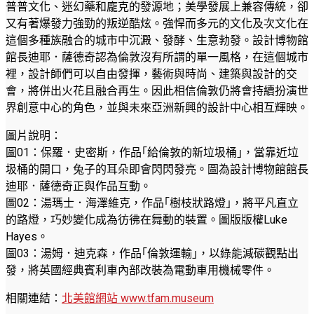
普普文化、迷幻藥和龐克的發源地；美學發展上兼容傳統，卻
又有著爆發力強勁的叛逆酷炫。強悍而多元的文化及次文化在
這個多種族融合的城市中沉澱、發酵、生意勃發。設計博物館
館長迪耶．薩德奇認為倫敦沒有所謂的單一風格，在這個城市
裡，設計師們可以自由發揮，藝術與時尚、建築與設計的交
會，將併出火花且融合再生。因此相信倫敦仍將會持續扮演世
界創意中心的角色，並與未來亞洲新興的設計中心相互輝映。
圖片說明：
圖01：保羅．史密斯，作品｢給倫敦的新垃圾桶｣，當靠近垃
圾桶的開口，兔子的耳朵即會閃閃發亮。圖為設計博物館館長
迪耶．薩德奇正與作品互動。
圖02：湯瑪士．海澤維克，作品｢樹枝狀路燈｣，將平凡直立
的路燈，巧妙變化成為彷彿在舞動的裝置。圖版版權Luke
Hayes。
圖03：湯姆．迪克森，作品｢倫敦運輸｣，以綠能減碳觀點出
發，將英國經典賓利車內部改裝為電動車用機械零件。
相關連結：
北美館網站 www.tfam.museum