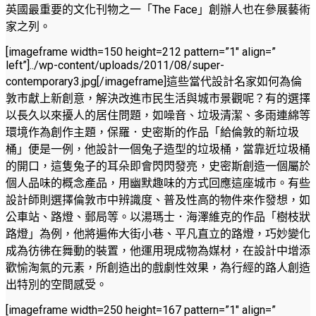
英國最重要的文化刊物之一「The Face」創辦人也在參展藝術
家之列。
[imageframe width=150 height=212 pattern=”1″ align=”
left”]../wp-content/uploads/2011/08/super-
contemporary3.jpg[/imageframe]這些當代設計名家如何為倫
敦市獻上新創意，解決改進市民生活與城市景觀呢？有的選擇
以長久以來擾人的居住問題，如噪音、垃圾清潔、多雨連綿等
環境作為創作主題，保羅．史密斯的作品「給倫敦的新垃圾
桶」便是一例，他設計一個兔子造型的垃圾桶，當靠近垃圾桶
的開口，這隻兔子的耳朵即會閃閃發亮，史密斯創造一個屬於
個人品味的概念產品，用幽默趣味的方式回應這座城市。有些
設計師則選擇倫敦市中辨識度、普及性高的物件來作發想，如
公車站、路燈、郵局等。以湯瑪士．海澤維克的作品「樹枝狀
路燈」為例，他將遍佈大街小巷、平凡直立的路燈，巧妙變化
成為彷彿在舞動的裝置，他運用現成物為媒材，在設計中增添
歡愉淘氣的元素，所創造出的戲劇性效果，為行經的路人創造
出特別的空間感受。
[imageframe width=250 height=167 pattern=”1″ align=”