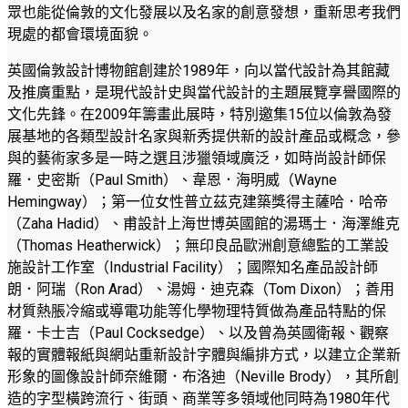
眾也能從倫敦的文化發展以及名家的創意發想，重新思考我們
現處的都會環境面貌。
英國倫敦設計博物館創建於1989年，向以當代設計為其館藏
及推廣重點，是現代設計史與當代設計的主題展覽享譽國際的
文化先鋒。在2009年籌畫此展時，特別邀集15位以倫敦為發
展基地的各類型設計名家與新秀提供新的設計產品或概念，參
與的藝術家多是一時之選且涉獵領域廣泛，如時尚設計師保
羅．史密斯（Paul Smith）、韋恩．海明威（Wayne
Hemingway）；第一位女性普立茲克建築獎得主薩哈．哈帝
（Zaha Hadid）、甫設計上海世博英國館的湯瑪士．海澤維克
（Thomas Heatherwick）；無印良品歐洲創意總監的工業設
施設計工作室（Industrial Facility）；國際知名產品設計師
朗．阿瑞（Ron Arad）、湯姆．迪克森（Tom Dixon）；善用
材質熱脹冷縮或導電功能等化學物理特質做為產品特點的保
羅．卡士吉（Paul Cocksedge）、以及曾為英國衛報、觀察
報的實體報紙與網站重新設計字體與編排方式，以建立企業新
形象的圖像設計師奈維爾．布洛迪（Neville Brody），其所創
造的字型橫跨流行、街頭、商業等多領域他同時為1980年代