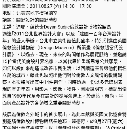
國際演講會：2011.08.27 (六) 14: 30－17: 30
地點：北美館地下樓視聽室
講題：關鍵設計的關鍵時刻
主講：迪耶．薩德奇Deyan Sudjic倫敦設計博物館館長
適逢｢2011台北世界設計大會」以及「建國一百年台灣設計
年」的盛大舉辦，台北市立美術館值此盛事，特別引進由英國
倫敦設計博物館（Design Museum）所策畫《倫敦超當代設
計展》，以過去、現在、未來的時間軸作為展覽脈絡，並邀請
15位當代英倫設計界名家，以當代思維重新思考公共願景，
如何以設計來創造或改善市民生活，以回饋這座曾讓他們揚名
立萬的城市，藉此也映照出他們對於倫敦人文風情的敏銳觀
察。本次將展出其中14件創作，同時透過一份以多元媒材表
現的歷史年表，用影片、影像、物件、圖版說明等，標記出倫
敦自1960年代至今在設計的發展演進上，於建築、時尚、平
面與產品設計等各領域之重要關鍵時刻。
該展為倫敦之外城市的首次展出，為此本館與英國文化協會特
別邀請倫敦設計博物館館長迪耶．薩德奇，於8月27日(週六)
下午假北美館視聽室，以「關鍵設計的關鍵時刻｣ （A Critical