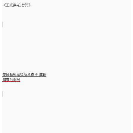
《王光樂-在台灣》
美國藝術家獎新科得主-成瑞
嫻來台個展