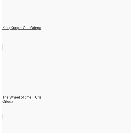
King Kong－Cris Ortega
The Wheel of time－Cris
Ortega