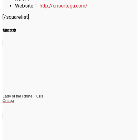
Website：
http://crisortega.com/
[/squarelist]
相關文章
Lady of the Rhine－Cris
Ortega