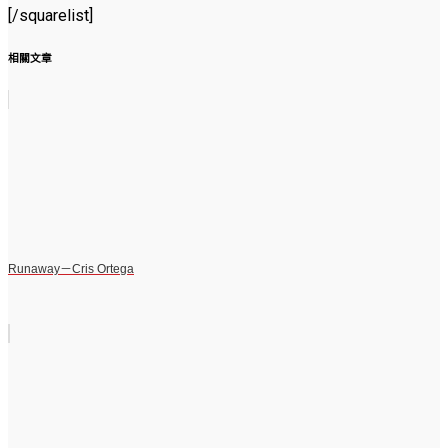
[/squarelist]
相關文章
Runaway－Cris Ortega