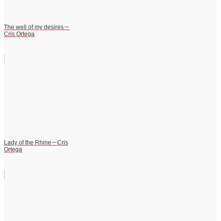
The well of my desires－
Cris Ortega
Lady of the Rhine－Cris
Ortega