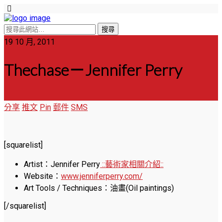
19 10 月, 2011
Thechase－Jennifer Perry
分享
推文
Pin
郵件
SMS
[squarelist]
Artist：Jennifer Perry
::藝術家相關介紹::
Website：
www.jenniferperry.com/
Art Tools / Techniques：油畫(Oil paintings)
[/squarelist]