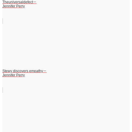
Theuniversaldefect－
Jennifer Perry
Stewy discovers empathy－
Jennifer Perry