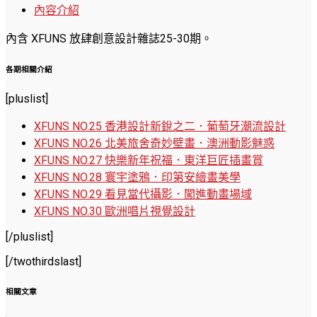
內容介紹
內含 XFUNS 放肆創意設計雜誌25-30期。
各期相關介紹
[pluslist]
XFUNS NO.25 香港設計新銳之二．葡萄牙潮流設計
XFUNS NO.26 北美旅舍奇妙壁畫．澳洲動影魅惑
XFUNS NO.27 快樂新年祝福．東洋巨匠插畫賞
XFUNS NO.28 寰宇塗鴉．印第安繪畫美學
XFUNS NO.29 看見當代攝影．闖進動畫場域
XFUNS NO.30 歐洲唱片視覺設計
[/pluslist]
[/twothirdslast]
相關文章