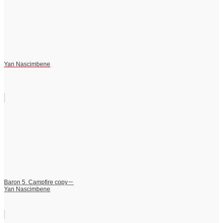
Yan Nascimbene
Baron 5. Campfire copy－
Yan Nascimbene