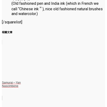
(Old fashioned pen and India ink (which in French we
call “Chinese ink＂), nice old fashioned natural brushes
and watercolor.)
[/squarelist]
相關文章
Samurai－Yan
Nascimbene