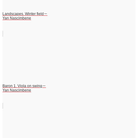
Landscapes. Winter field－
Yan Nascimbene
Baron 1. Viola on swing－
Yan Nascimbene