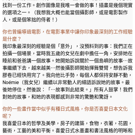
找到一份工作。創作圖像是我唯一會做的事！插畫是幾個現實
的選項之一。（我想我大概也能當個攝影師，或是電影製作
人，或是個笨拙的侍者！）
你也曾編導過電影，在電影事業中讓你印象最深刻的工作經驗
是什麼？
我印象最深刻的經驗是個「意外」，沒預料到的事：我們正在
拍攝一個場景，當時我五歲的女兒在劇中擔任一角，安排她在
睡前和爸爸講一個故事。她開始訴說關於一個島嶼的故事⋯故
事繼續下去，越來越美⋯然後攝影師開始揮舞雙臂，想告訴我
膠卷已經快用完了。我向他比手勢，每個人都保持安靜不動，
Noémie（我女兒）繼續以非常動人的細語訴說她的故事。最
後她停住，然後說：「⋯故事到此結束。」所有人鼓掌！我們
對她的故事，和她的表現都感到非常的驚艷和驚訝。
你的一些畫作當中似乎有種日式風格，你是否喜愛日本文化
呢？
我喜愛日本的哲學及美學，房子的建築，食物，衣著，花園，
藝術，工藝的美和平衡。喜愛日式水墨畫和書法風格的明晰和