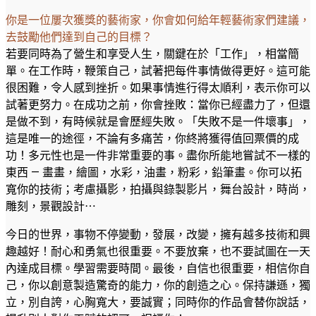
你是一位屢次獲獎的藝術家，你會如何給年輕藝術家們建議，
去鼓勵他們達到自己的目標？
若要同時為了營生和享受人生，關鍵在於「工作」，相當簡
單。在工作時，鞭策自己，試著把每件事情做得更好。這可能
很困難，令人感到挫折。如果事情進行得太順利，表示你可以
試著更努力。在成功之前，你會挫敗：當你已經盡力了，但還
是做不到，有時候就是會歷經失敗。「失敗不是一件壞事」，
這是唯一的途徑，不論有多痛苦，你終將獲得值回票價的成
功！多元性也是一件非常重要的事。盡你所能地嘗試不一樣的
東西 — 畫畫，繪圖，水彩，油畫，粉彩，鉛筆畫。你可以拓
寬你的技術；考慮攝影，拍攝與錄製影片，舞台設計，時尚，
雕刻，景觀設計⋯
今日的世界，事物不停變動，發展，改變，擁有越多技術和興
趣越好！耐心和勇氣也很重要。不要放棄，也不要試圖在一天
內達成目標。學習需要時間。最後，自信也很重要，相信你自
己，你以創意製造驚奇的能力，你的創造之心。保持謙遜，獨
立，別自誇，心胸寬大，要誠實；同時你的作品會替你說話，