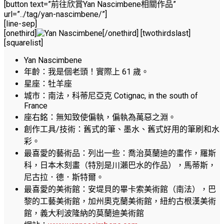
[button text=”前往欣賞Yan Nascimbene相關作品”
url=”../tag/yan-nascimbene/”]
[line-sep]
[onethird]
[/onethird] [twothirdslast]
[squarelist]
Yan Nascimbene
年齡：我是個老頭！實際上 61 歲。
星座：牡羊座
城市：南法，科蒂尼亞克 Cotignac, in the south of
France
座右銘：無知致使偏執，偏執為萬惡之淵。
創作工具/技術：舊式的筆、墨水、舊式好用的筆刷和水
彩。
最喜愛的藝術品：列出一些：喬治莫蘭迪的畫作，羅斯
科，日本木刻畫（特別是川瀨巴水的作品），馬蒂斯，
尼古拉．德．斯特爾。
最喜愛的美術館：安堤貝的畢卡索美術館（南法），巴
黎的工藝美術館，加州奧克蘭美術館，紐約古根漢美術
館，義大利波隆納的莫蘭迪美術館