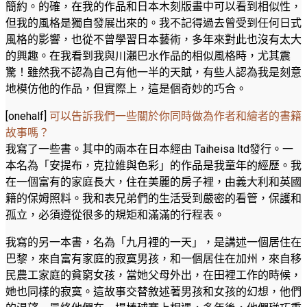
簡約。的確，在我的作品和日本木刻版畫中可以看到相似性，
但我的風格是獨自發展出來的。我不記得過去曾受到任何日式
風格的影響，也從不曾學習日本藝術，多年來對此也沒有太大
的興趣。在我看到我與川瀨巴水作品的相似風格時，尤其震
驚！雖然我不認為自己有他一半的天賦，有些人認為我是刻意
地模仿他的作品，但實際上，這是個奇妙的巧合。
[onehalf]
可以告訴我們一些關於你同時做為作者和繪者的書籍
故事嗎？
我寫了一些書。其中的兩本在日本經由 Taiheisa ltd發行。一
本名為「安提布，克拉維與色彩」的作品是我童年的經歷。我
在一個富有的家庭長大，住在美麗的房子裡，由義大利和英國
籍的保姆照料。我和表兄弟們的生活受到嚴密的看管，保護和
孤立，必須遵從很多的規矩和滿滿的行程表。
我寫的另一本書，名為「九月裡的一天」，是講述一個居住在
巴黎，來自富有家庭的寂寞男孩，和一個居住在加州，來自移
民農工家庭的貧窮女孩，當她父母外出，在田裡工作的時候，
她也同樣的寂寞。這故事交替敘述著男孩和女孩的幻想，他們