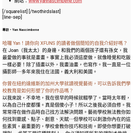
網站：
www.yannascimbene.com
[/squarelist] [/twothirdslast]
[line-sep]
專訪‧Yan Nascimbene
哈囉 Yan！請你向 XFUNS 的讀者做個簡短的自我介紹好嗎？
在 Joan（我太太）的身邊，和我們的兩個孩子還有孫女，我
最愛做的事就是畫畫。事實上我必須這麼做，就像睡覺和吃飯
一樣必要！除了插畫以外，我畫油畫，也寫作。我一直是一位
攝影師⋯多年來我住在法國，義大利和美國。
你曾在紐約達維斯的加州大學就讀視覺藝術，可以告訴我們學
校教育是如何形塑了你的作品嗎？
以我來說，不幸地，我在很早的時候就輟學了。當時太年輕，
以為自己什麼都懂。真是個傻小子！所以之後我必須自修。我
常常得在做作品時自己找方法解決問題。藝術學校無法教你如
何找到靈感、點子、創意、天賦⋯但學校可以刺激你內在的這
些素質。最重要的，學校會教你技巧和技術。即使你想要打破