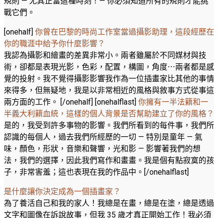
規則 — 尤其正當這種時刻！— 你必須知道所有的規則才能挑
戰它們。
[onehalf]
你曾在巴黎的時尚工作室當過攝影助理，這段經歷在
你的職涯中給予你什麼影響？
我認為攝影和繪畫的差異非常小。兩者雖屬於不同媒材與技
術，卻都是表現光影，色彩，配置，構圖，角度⋯兩者都是感
覺的投射。我不覺得攝影影響我作為一位插畫家比其他的事情
來得多，但無疑地，我是以非常相近的風格與敘事方式從事這
兩方面的工作。 [/onehalf] [onehalflast]
你擁有一半法籍和一
半義大利籍血統，這樣的個人背景是否幫助建立了你的風格？
是的，我受到許多事物的影響。我們所看到的每件事，我們所
認識的每個人，過去我們所經歷的一切 — 特別是童年 — 氣
味，顏色，形狀，音樂和聲響，光和影 — 影響著我們的想
法，我們的選擇，因此我們寫作和畫畫。我是個有點寂寞的孩
子，非常害羞；這也表現在我的作品中。[/onehalflast]
是什麼讓你決定成為一個插畫家？
為了養活自己和我的家人！我總是在畫，總是在塗，總是透過
文字和圖像在訴說故事，但我 35 歲才真正開始工作！我必須