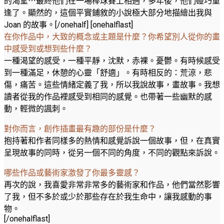
的渴望⋯最終他們在一場棒球賽上相遇，多年後，他們碰巧重
逢了。顯然的，這個平實鋪敘的小說極大部分地描繪出我與
Joan 的故事。[/onehalf] [onehalflast]
在你作品中，大致的概念或主題是什麼？你希望別人從你的畫
中感受到或想到些什麼？
一種渴望的感受，一種平靜，沈默，赤裸。憂鬱。有時候感受
到一種滿足，休憩的心靈「舒適」。有時相反的：荒涼，悲
傷，痛苦。這些情緒定義了我，所以我說故事，畫故事。我想
讀者從我的作品裡感受到相同的感覺。也帶著一些幽默的感
動，輕微的諷刺。
對你而言，創作插畫最有趣的部份是什麼？
抱持著和作者同樣多的熱情和感覺訴說一個故事，但，在真實
呈現故事的同時，從另一個不同的角度，不同的觀點來訴說。
哪些作品或藝術家激發了你最多靈感？
再次的說，我喜愛非常非常多的藝術家和作品，他們當然影響
了我，但不多於或少於那些存在於我生命中，讓我感動的事
物。
[/onehalflast]