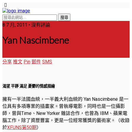
8 7 月, 2011 • 沒有評論
Yan Nascimbene
分享
推文
Pin
郵件
SMS
渴望 平靜 滿足 憂鬱的情感描繪
擁有一半法國血統，一半義大利血統的 Yan Nascimbene 是一
位具有多項專業的插畫家。曾執導電影，同時也是一位攝影
師，曾與Time、New Yorker 雜誌合作，也曾為 IBM、蘋果電
腦工作，除了資歷豐富，更是一位經常獲獎的藝術家。
（收錄
於
XFUNS第50期
）