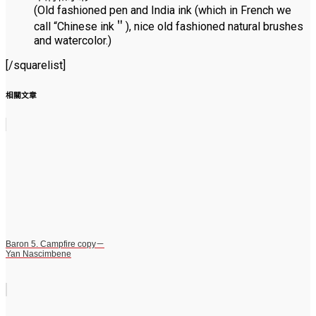
(Old fashioned pen and India ink (which in French we
call “Chinese ink＂), nice old fashioned natural brushes
and watercolor.)
[/squarelist]
相關文章
Baron 5. Campfire copy－
Yan Nascimbene