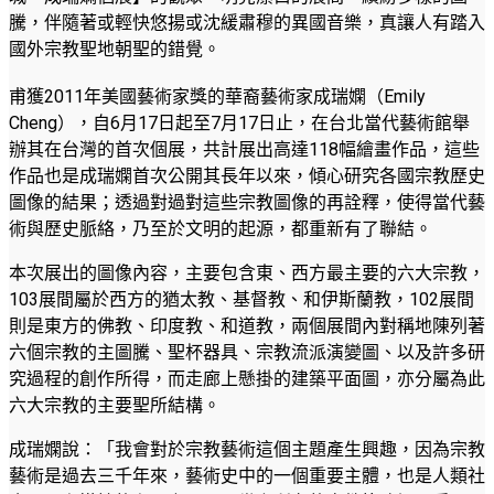
騰，伴隨著或輕快悠揚或沈緩肅穆的異國音樂，真讓人有踏入
國外宗教聖地朝聖的錯覺。
甫獲2011年美國藝術家獎的華裔藝術家成瑞嫻（Emily
Cheng），自6月17日起至7月17日止，在台北當代藝術館舉
辦其在台灣的首次個展，共計展出高達118幅繪畫作品，這些
作品也是成瑞嫻首次公開其長年以來，傾心研究各國宗教歷史
圖像的結果；透過對過對這些宗教圖像的再詮釋，使得當代藝
術與歷史脈絡，乃至於文明的起源，都重新有了聯結。
本次展出的圖像內容，主要包含東、西方最主要的六大宗教，
103展間屬於西方的猶太教、基督教、和伊斯蘭教，102展間
則是東方的佛教、印度教、和道教，兩個展間內對稱地陳列著
六個宗教的主圖騰、聖杯器具、宗教流派演變圖、以及許多研
究過程的創作所得，而走廊上懸掛的建築平面圖，亦分屬為此
六大宗教的主要聖所結構。
成瑞嫻說：「我會對於宗教藝術這個主題產生興趣，因為宗教
藝術是過去三千年來，藝術史中的一個重要主體，也是人類社