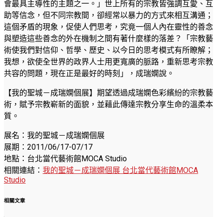
會最具主導性的主題之一。」世上所有的宗教皆強調互愛、互
助等信念，但不同宗教間，卻經常以暴力的方式來相互溝通；
這個矛盾的現象，促使人們思考，究竟一個人內在靈性的善念
與塑造這些善念的外在機制之間有著什麼樣的落差？「宗教藝
術使我們對信仰、哲學、歷史、以今日的思考模式有所瞭解；
我想，欲使全世界的政界人士用更寬廣的脈路，重新思考宗教
共容的問題，現在正是最好的時刻」，成瑞嫻說。
【我的聖城－成瑞嫻個展】期望透過成瑞嫻色彩繽紛的宗教藝
術，賦予宗教嶄新的面貌，並藉此傳達宗教分享生命的溫柔本
質。
展名：我的聖城－成瑞嫻個展
展期：2011/06/17-07/17
地點：台北當代藝術館MOCA Studio
相關連結：
我的聖城－成瑞嫻個展 台北當代藝術館MOCA
Studio
相關文章