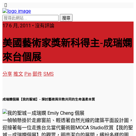
17 6 月, 2011 • 沒有評論
美國藝術家獎新科得主-成瑞嫻
來台個展
分享
推文
Pin
郵件
SMS
成瑞嫻個展【我的聖城】- 探討藝術與宗教共同的生命溫柔本質
一幀幀懸掛於走廊窗前、輕透著自然光線的建築平面設計圖，
迎接著每一位走進台北當代藝術館MOCA Studio欣賞【我的聖
城－成瑞嫻個展】的觀眾，明亮潔白的展間，繽紛多樣的圖