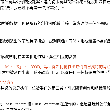
Silas 設計玩具公仔的委託案，進而從事玩具設計領域。從沒想
釋說法，我已經不再是一位插畫家了。
型的媒材，但是所有的創作都始於手繪。當專注於一個企畫時，不
裡被創造出的簡約美學概念，感到興趣。同時，也被繪畫本身的
如簡約如何在畫畫和創作裡，產生相互的影響。
un」、「Martin X」、「YOD」等，你如何創作出它們自己獨
無意中被創作出來。我不認為自己可以從任何一個特殊角色裡，
趣的地方？
性，甚過於只是擔任一位被委任的第三者。可以隨興創作和組織屬
f ia Prantera 和 RussellWaterman 在運作的
os 這家玩具公司。