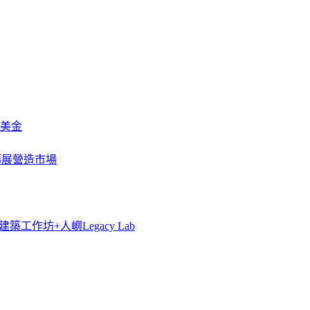
萬美金
一步擴展營造市場
築工作坊+人嶼Legacy Lab