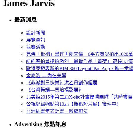
James Jarvis
最新消息
設計新聞
展覽資訊
競賽活動
羌佛「枇杷」畫作再創天價 6平方英呎拍出1020
紐約春拍會搶拍激烈 最貴作品「墨荷」 高達5.1億
歐特克發表新的BIM 360 Layout iPad App，進
金泰浩 --- 內在美學
《非派對日快樂》洪乙丹創作個展
《台灣舞孃—馬瑄攝影展》
北美館2015年第二屆X-site計畫優勝團隊「共時書寫建
公視紀錄觀點第10屆【觀點短片展】徵件中!
亞洲插畫年鑑計畫 – 徵稿辦法
Advertising 焦點訊息