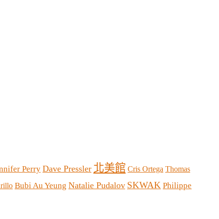
北美館
Dave Pressler
nnifer Perry
Cris Ortega
Thomas
SKWAK
Natalie Pudalov
Bubi Au Yeung
Philippe
illo