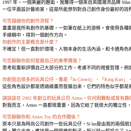
1997 年，一個美麗的邂逅，我獲得一個來自英國潮流品牌 
一位平面設計藝術家，這是所能想到對自己創作身份最好的詮
可否描繪你的創作流程？
畫畫是我所有創作的基礎，一如筆在紙上的游移。會使用各種類
手繪稿中，得到一個創作方向。
你創作的主要概念是什麼？
不確定！但一直對於環境、人物本身的生活內涵，和卡通角色
可否聊聊你如何發展自己的美學價值？
思考和重新評價自己大部分的工作，考慮不同的視覺哲理。例
你創造出很多的玩具公仔，像是「In Crowd」、「King K
這些角色設計都是透過繪畫而發展出來，它們的特色似乎都是
請談談在 2002 年創立的玩具公司 Amos，任何困難點或是有
對我而言，Amos 一直都很重要，因為它給了我很大的獨立
可否聊聊你和 Amos Toy 的合作關係？
原本只是為時尚公司創作一些玩具公仔，Si las是由我的兩個朋友 So
開，獨立出來，應該是一個很棒的點子，所以就一起設立了 Am