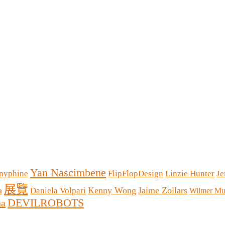
Yan Nascimbene
nyphine
FlipFlopDesign
Linzie Hunter
Je
展覽
a
Kenny Wong
Jaime Zollars
Daniela Volpari
Wilmer Mur
DEVILROBOTS
na