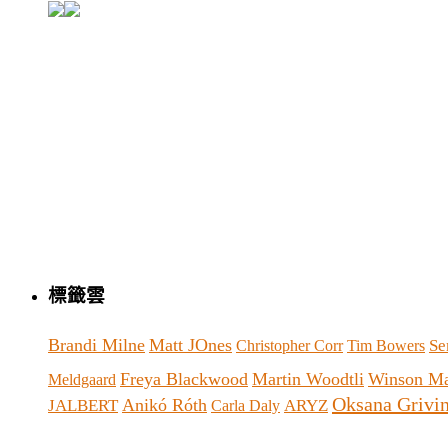
標籤雲
Brandi Milne
Matt JOnes
Se
Christopher Corr
Tim Bowers
Freya Blackwood
Martin Woodtli
Winson M
Meldgaard
Oksana Grivi
Anikó Róth
JALBERT
ARYZ
Carla Daly