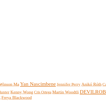
Yan Nascimbene
Winson Ma
Anikó Róth
Jennifer Perry
Ca
DEVILROB
Kenny Wong
Martin Woodtli
Hunter
Cris Ortega
Freya Blackwood
Z