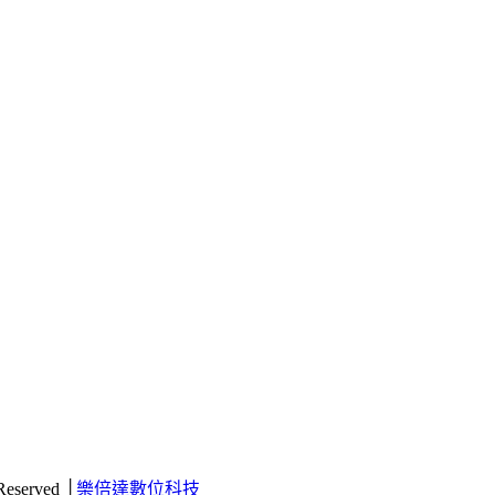
 Reserved │
樂倍達數位科技