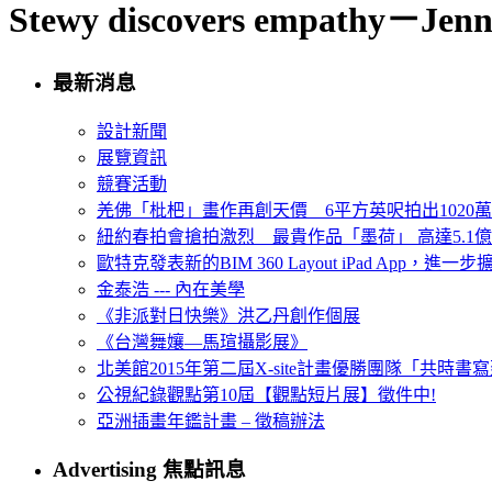
Stewy discovers empathy－Jenni
最新消息
設計新聞
展覽資訊
競賽活動
羌佛「枇杷」畫作再創天價 6平方英呎拍出1020
紐約春拍會搶拍激烈 最貴作品「墨荷」 高達5.1億
歐特克發表新的BIM 360 Layout iPad App，進
金泰浩 --- 內在美學
《非派對日快樂》洪乙丹創作個展
《台灣舞孃—馬瑄攝影展》
北美館2015年第二屆X-site計畫優勝團隊「共時書寫建
公視紀錄觀點第10屆【觀點短片展】徵件中!
亞洲插畫年鑑計畫 – 徵稿辦法
Advertising 焦點訊息