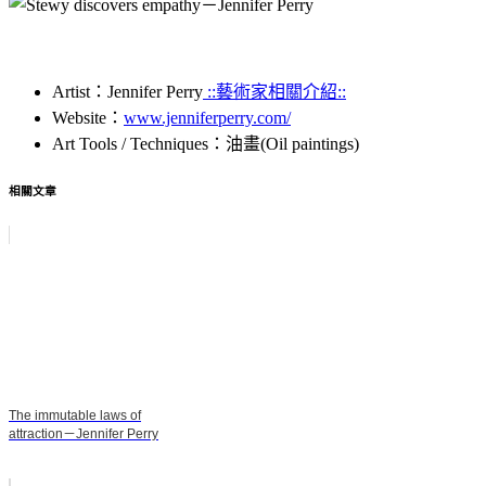
Artist：Jennifer Perry
::藝術家相關介紹::
Website：
www.jenniferperry.com/
Art Tools / Techniques：油畫(Oil paintings)
相關文章
The immutable laws of
attraction－Jennifer Perry