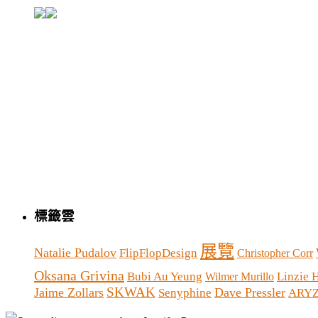
標籤雲
展覽
Natalie Pudalov
FlipFlopDesign
Christopher Corr
Oksana Grivina
Bubi Au Yeung
Linzie 
Wilmer Murillo
SKWAK
Jaime Zollars
Dave Pressler
Senyphine
ARY