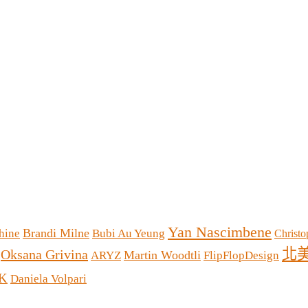
Yan Nascimbene
Brandi Milne
hine
Bubi Au Yeung
Christo
北
Oksana Grivina
Martin Woodtli
ARYZ
FlipFlopDesign
K
Daniela Volpari