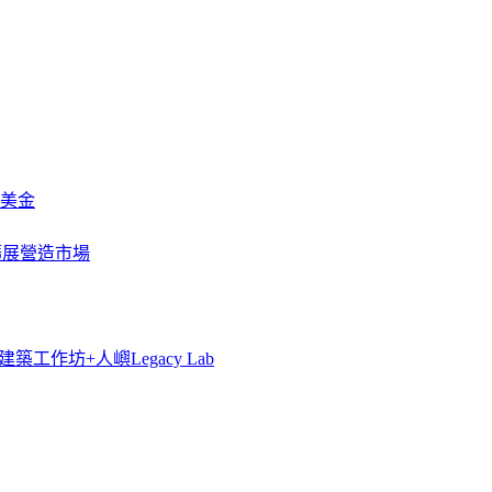
萬美金
一步擴展營造市場
築工作坊+人嶼Legacy Lab