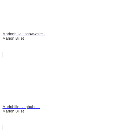
Marionbillet_snowwhite -
Marion Billet
Mariobillet_alphabet -
Marion Billet