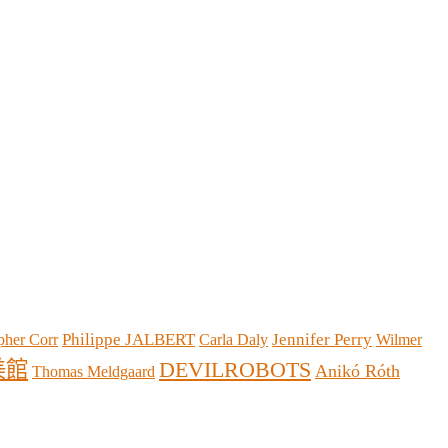
Philippe JALBERT
Jennifer Perry
pher Corr
Carla Daly
Wilmer
美館
DEVILROBOTS
Anikó Róth
Thomas Meldgaard