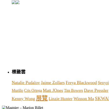
標籤雲
Natalie Pudalov
Jaime Zollars
Freya Blackwood
Senyp
Matt JOnes
Dave Pressler
Murillo
Cris Ortega
Tim Bowers
展覽
SKWA
Kenny Wong
Winson Ma
Linzie Hunter