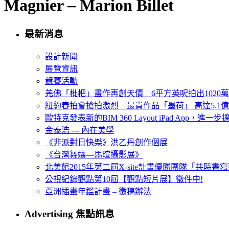
Magnier – Marion Billet
最新消息
設計新聞
展覽資訊
競賽活動
羌佛「枇杷」畫作再創天價 6平方英呎拍出1020
紐約春拍會搶拍激烈 最貴作品「墨荷」 高達5.1億
歐特克發表新的BIM 360 Layout iPad App，進
金泰浩 --- 內在美學
《非派對日快樂》洪乙丹創作個展
《台灣舞孃—馬瑄攝影展》
北美館2015年第二屆X-site計畫優勝團隊「共時書寫建
公視紀錄觀點第10屆【觀點短片展】徵件中!
亞洲插畫年鑑計畫 – 徵稿辦法
Advertising 焦點訊息