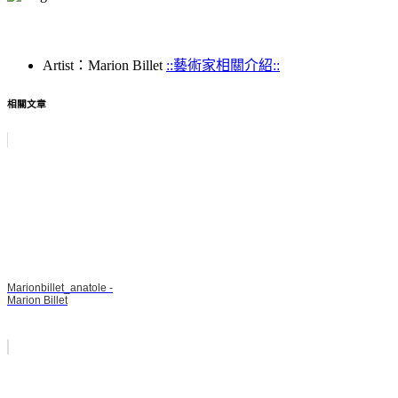
Artist：Marion Billet
::藝術家相關介紹::
相關文章
Marionbillet_anatole -
Marion Billet