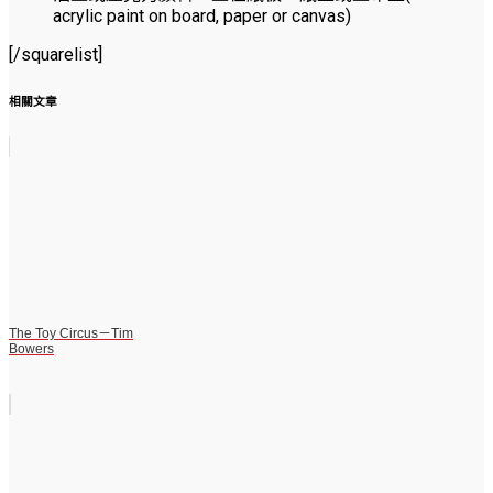
acrylic paint on board, paper or canvas)
[/squarelist]
相關文章
The Toy Circus－Tim
Bowers