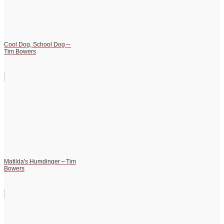
Cool Dog, School Dog－
Tim Bowers
Matilda's Humdinger－Tim
Bowers