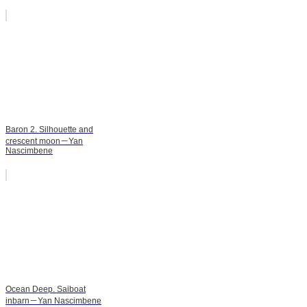
Baron 2. Silhouette and
crescent moon－Yan
Nascimbene
Ocean Deep. Saiboat
inbarn－Yan Nascimbene