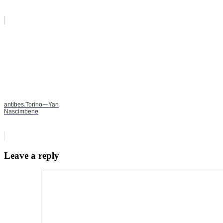
antibes.Torino－Yan
Nascimbene
Leave a reply