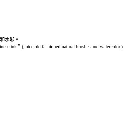
筆刷和水彩。
nese ink＂), nice old fashioned natural brushes and watercolor.)