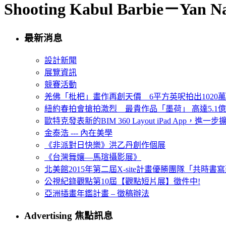
Shooting Kabul Barbie－Yan N
最新消息
設計新聞
展覽資訊
競賽活動
羌佛「枇杷」畫作再創天價 6平方英呎拍出1020
紐約春拍會搶拍激烈 最貴作品「墨荷」 高達5.1億
歐特克發表新的BIM 360 Layout iPad App，進
金泰浩 --- 內在美學
《非派對日快樂》洪乙丹創作個展
《台灣舞孃—馬瑄攝影展》
北美館2015年第二屆X-site計畫優勝團隊「共時書寫建
公視紀錄觀點第10屆【觀點短片展】徵件中!
亞洲插畫年鑑計畫 – 徵稿辦法
Advertising 焦點訊息