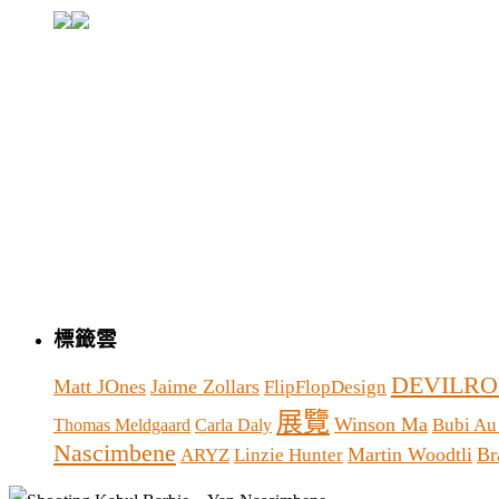
標籤雲
DEVILRO
Matt JOnes
Jaime Zollars
FlipFlopDesign
展覽
Winson Ma
Bubi Au
Thomas Meldgaard
Carla Daly
Nascimbene
Martin Woodtli
Br
ARYZ
Linzie Hunter