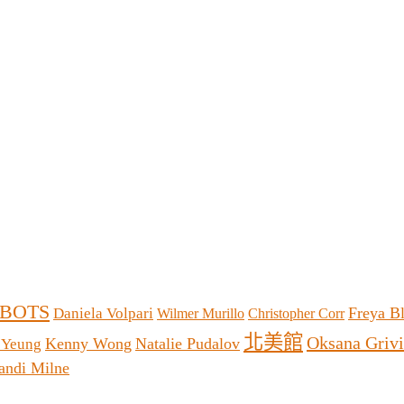
BOTS
Freya B
Daniela Volpari
Wilmer Murillo
Christopher Corr
北美館
Oksana Griv
Kenny Wong
Natalie Pudalov
 Yeung
andi Milne