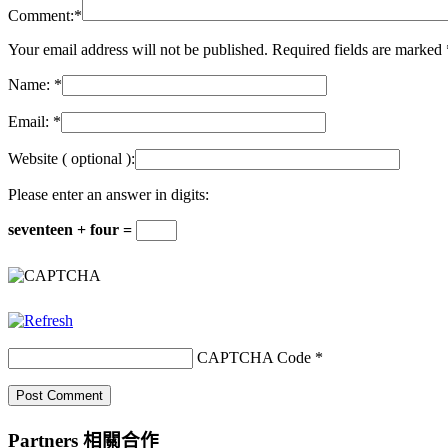
Comment:
*
Your email address will not be published. Required fields are marked
Name:
*
Email:
*
Website
( optional ):
Please enter an answer in digits:
seventeen + four =
CAPTCHA Code
*
Partners 相關合作