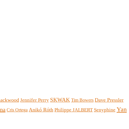
SKWAK
lackwood
Dave Pressler
Jennifer Perry
Tim Bowers
Yan
ina
Anikó Róth
Philippe JALBERT
Senyphine
Cris Ortega