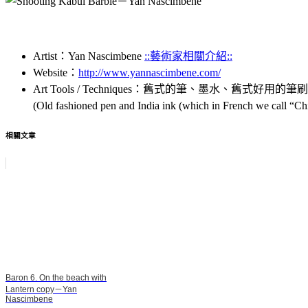
Artist：Yan Nascimbene
::藝術家相關介紹::
Website：
http://www.yannascimbene.com/
Art Tools / Techniques：舊式的筆、墨水、舊式好用的
(Old fashioned pen and India ink (which in French we call “Chi
相關文章
Baron 6. On the beach with
Lantern copy－Yan
Nascimbene