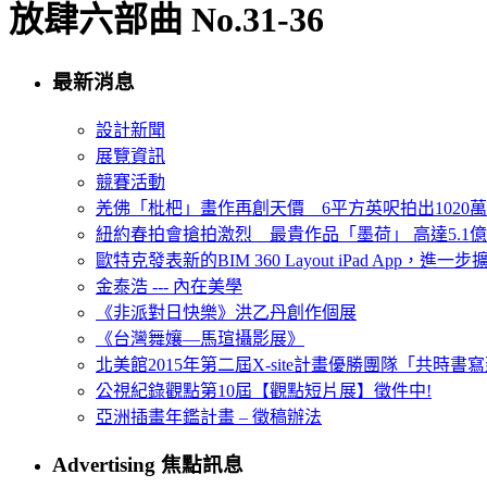
放肆六部曲 No.31-36
最新消息
設計新聞
展覽資訊
競賽活動
羌佛「枇杷」畫作再創天價 6平方英呎拍出1020
紐約春拍會搶拍激烈 最貴作品「墨荷」 高達5.1億
歐特克發表新的BIM 360 Layout iPad App，進
金泰浩 --- 內在美學
《非派對日快樂》洪乙丹創作個展
《台灣舞孃—馬瑄攝影展》
北美館2015年第二屆X-site計畫優勝團隊「共時書寫建
公視紀錄觀點第10屆【觀點短片展】徵件中!
亞洲插畫年鑑計畫 – 徵稿辦法
Advertising 焦點訊息