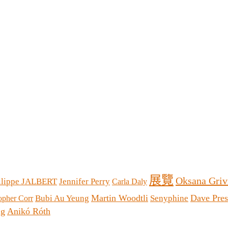
展覽
Oksana Griv
ilippe JALBERT
Jennifer Perry
Carla Daly
Martin Woodtli
Dave Pres
Bubi Au Yeung
Senyphine
opher Corr
ng
Anikó Róth