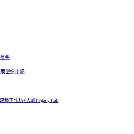
萬美金
一步擴展營造市場
築工作坊+人嶼Legacy Lab