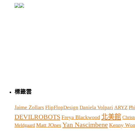
標籤雲
Jaime Zollars
FlipFlopDesign
Daniela Volpari
ARYZ
Ph
北美館
DEVILROBOTS
Freya Blackwood
Christ
Yan Nascimbene
Matt JOnes
Kenny Wo
Meldgaard