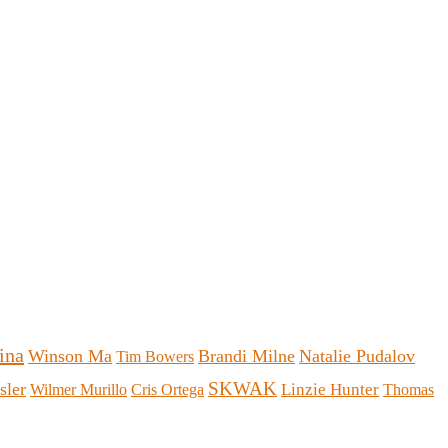
ina
Winson Ma
Brandi Milne
Natalie Pudalov
Tim Bowers
SKWAK
sler
Linzie Hunter
Wilmer Murillo
Cris Ortega
Thomas