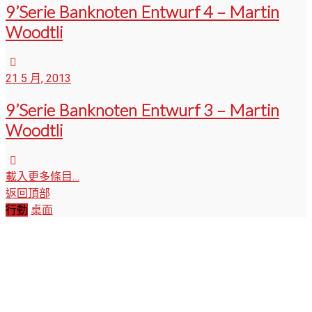
9’Serie Banknoten Entwurf 4 – Martin
Woodtli
21 5 月, 2013
9’Serie Banknoten Entwurf 3 – Martin
Woodtli
載入更多條目…
返回頂部
行動
桌面